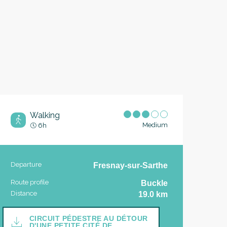
Walking
Medium
6h
Practical information
Departure
Fresnay-sur-Sarthe
Route profile
Buckle
Distance
19.0 km
Documentation
CIRCUIT PÉDESTRE AU DÉTOUR
D'UNE PETITE CITÉ DE...