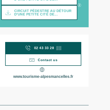
GPX / KML files a
CIRCUIT PÉDESTRE AU DÉTOUR
D'UNE PETITE CITÉ DE...
Opening hours & contac
02 43 33 28
▒▒
Contact us
www.tourisme-alpesmancelles.fr