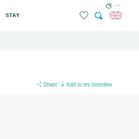
--°
STAY
Search
Voir les favoris
Ajouter aux favoris
Share
Add to my favorites